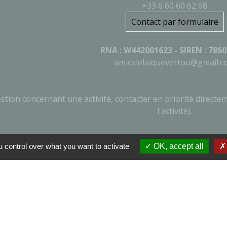
+33 6 60 60 62 68
Contact par formulaire
RNA : W442001623 - SIREN : 786
amicalelaiquevertou@gmail.
stion concernant une activité, contacter en priorité directe
l'activité).
 control over what you want to activate
OK, accept all