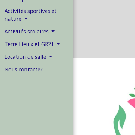
Activités sportives et
nature
Activités scolaires
Terre Lieu.x et GR21
Location de salle
Nous contacter