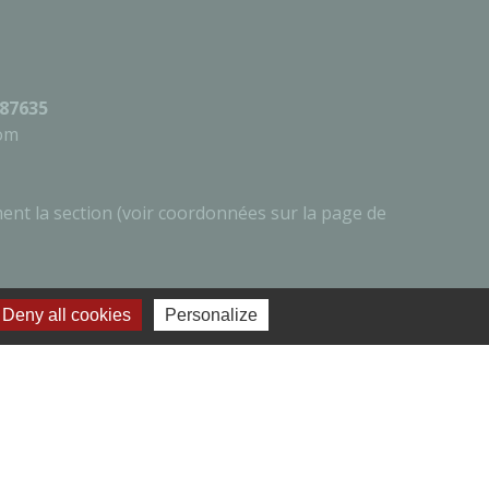
087635
com
ment la section (voir coordonnées sur la page de
Deny all cookies
Personalize