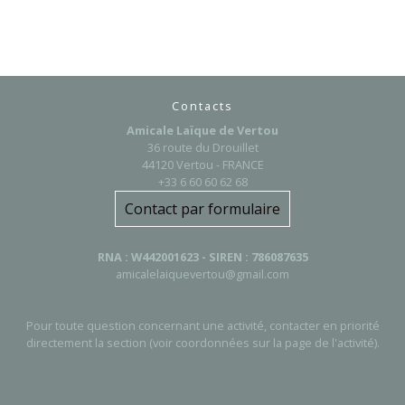
Contacts
Amicale Laïque de Vertou
36 route du Drouillet
44120 Vertou - FRANCE
+33 6 60 60 62 68
Contact par formulaire
RNA : W442001623 - SIREN : 786087635
amicalelaiquevertou@gmail.com
Pour toute question concernant une activité, contacter en priorité
directement la section (voir coordonnées sur la page de l'activité).