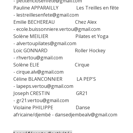
-
petitenclosenfete@gmail.com
Pauline APPARAILLY Les Treilles en fête
-
lestreillesenfete@gmail.com
Emilie BECHEREAU Chez Alex
-
ecole.buissonniere.vertou@gmail.com
Solène MEILIER Pilates et Yoga
-
alvertoupilates@gmail.com
Loïc GONNARD Roller Hockey
-
rhvertou@gmail.com
Solène ELIE Cirque
-
cirque.alv@gmail.com
Céline BLANCONNIER LA PEP'S
-
lapeps.vertou@gmail.com
Joseph CRESTIN GR21
-
gr21.vertou@gmail.com
Violaine PHILIPPE Danse
africaine/djembé -
dansedjembealv@gmail.com