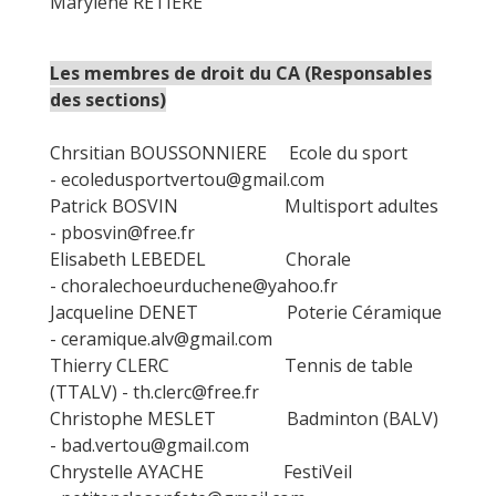
Marylène RETIERE
Les membres de droit du CA (Responsables
des sections)
Chrsitian BOUSSONNIERE Ecole du sport
-
ecoledusportvertou@gmail.com
Patrick BOSVIN Multisport adultes
-
pbosvin@free.fr
Elisabeth LEBEDEL Chorale
-
choralechoeurduchene@yahoo.fr
Jacqueline DENET Poterie Céramique
-
ceramique.alv@gmail.com
Thierry CLERC Tennis de table
(TTALV) -
th.clerc@free.fr
Christophe MESLET Badminton (BALV)
-
bad.vertou@gmail.com
Chrystelle AYACHE FestiVeil