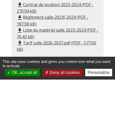
Contrat de location 2023-2024 (PDF -
file_download
270.94 kB)
Réglement salle 2023(-2024 (PDF -
file_download
187.58 kB)
Liste du matériel salle 2023-2024 (PDF -
file_download
76.43 kB)
Tarif salle 2026-2027.pdf (PDF - 577.05
file_download
kB)
This site uses cookies and gives you control over what you want
to activate
OK, accept all
Deny all cookies
Personalize
Contacts
Amicale Laïque de Vertou