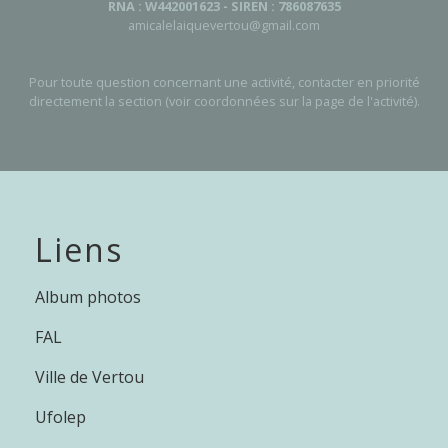
RNA : W442001623 - SIREN : 786087635
amicalelaiquevertou@gmail.com
Pour toute question concernant une activité, contacter en priorité
directement la section (voir coordonnées sur la page de l'activité).
Liens
Album photos
FAL
Ville de Vertou
Ufolep