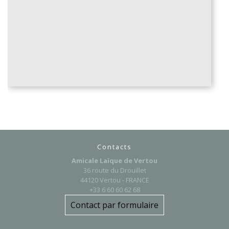
Contacts
Amicale Laïque de Vertou
36 route du Drouillet
44120 Vertou - FRANCE
+33 6 60 60 62 68
Contact par formulaire