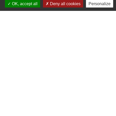
OK, accept all
Deny all cookies
Personalize
RNA : W442001623 - SIREN : 786087635
amicalelaiquevertou@gmail.com
Pour toute question concernant une activité, contacter en priorité
directement la section (voir coordonnées sur la page de l'activité).
Liens
Album photos
FAL
Ville de Vertou
Ufolep