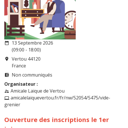
13 Septembre 2026
date_range
(09:00 - 18:00)
Vertou 44120
room
France
Non communiqués
account_balance_wallet
Organisateur :
Amicale Laïque de Vertou
supervisor_account
amicalelaiquevertou.fr/fr/nw/52054/5475/vide-
computer
grenier
Ouverture des inscriptions le 1er